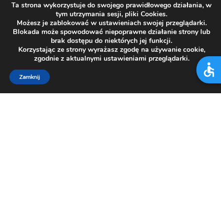
Ta strona wykorzystuje do swojego prawidłowego działania, w
tym utrzymania sesji, pliki Cookies.
Możesz je zablokować w ustawieniach swojej przeglądarki.
Blokada może spowodować niepoprawne działanie strony lub
brak dostępu do niektórych jej funkcji.
Korzystając ze strony wyrażasz zgodę na używanie cookie,
zgodnie z aktualnymi ustawieniami przeglądarki.
Zamknij
SZPITAL
JAWORZE
Adres
43-384 Jaworze
ul. Słoneczna 83