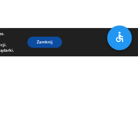
es.
Zamknij
cji.
ądarki.
7 21 67
,
33/812 15 00