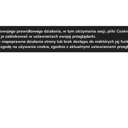
swojego prawidłowego działania, w tym utrzymania sesji, pliki Cooki
je zablokować w ustawieniach swojej przeglądarki.
epoprawne działanie strony lub brak dostępu do niektórych jej funk
 zgodę na używanie cookie, zgodnie z aktualnymi ustawieniami przegl
Kontakt
centrala tel.:
33/817 26 21
,
33/817 21 66
,
33/81
e-mail:
bzlr@rehabilitacja-jaworze.com.pl
ePUAP:
BZLR_JAWORZE
e-Doręczenia:
AE:PL-87599-34101-USAGW-16
Deklaracja dostępności
Rzecznik Praw Obywatelskich