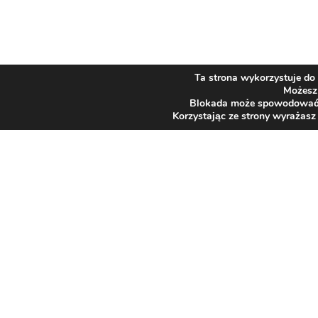
Ta strona wykorzystuje do 
Możesz 
Blokada może spowodować ni
Korzystając ze strony wyrażasz
SZPITAL
Adres
43-384 Jaworze
JAWORZE
ul. Słoneczna 83