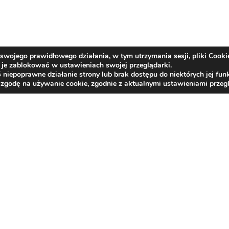
swojego prawidłowego działania, w tym utrzymania sesji, pliki Cooki
je zablokować w ustawieniach swojej przeglądarki.
epoprawne działanie strony lub brak dostępu do niektórych jej funk
 zgodę na używanie cookie, zgodnie z aktualnymi ustawieniami przegl
Kontakt
centrala tel.:
33/817 26 21
,
33/817 21 66
,
33/81
e-mail:
bzlr@rehabilitacja-jaworze.com.pl
ePUAP:
BZLR_JAWORZE
e-Doręczenia:
AE:PL-87599-34101-USAGW-16
Deklaracja dostępności
Rzecznik Praw Obywatelskich