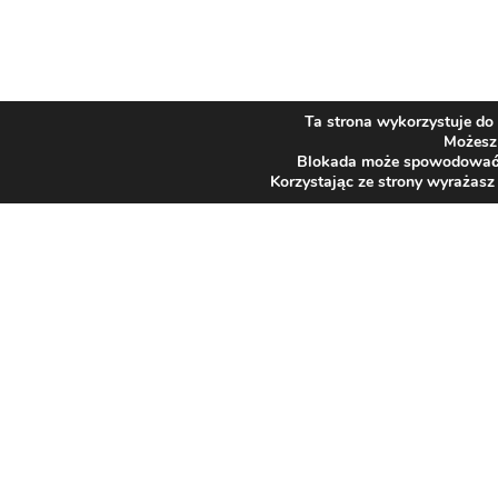
Ta strona wykorzystuje do 
Możesz 
Blokada może spowodować ni
Korzystając ze strony wyrażasz
SZPITAL
Adres
43-384 Jaworze
JAWORZE
ul. Słoneczna 83