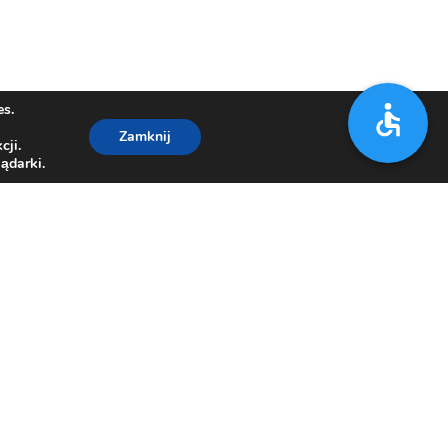
es.
Zamknij
cji.
ądarki.
7 21 67
,
33/812 15 00