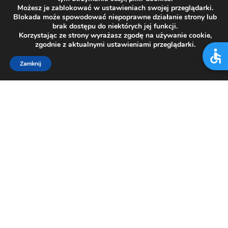
Możesz je zablokować w ustawieniach swojej przeglądarki.
Blokada może spowodować niepoprawne działanie strony lub
brak dostępu do niektórych jej funkcji.
Korzystając ze strony wyrażasz zgodę na używanie cookie,
zgodnie z aktualnymi ustawieniami przeglądarki.
Zamknij
SZPITAL
JAWORZE
Adres
43-384 Jaworze
ul. Słoneczna 83
Kontakt
centrala tel.:
33/817 26 21
,
33/817 21 66
,
33/817 21 67
,