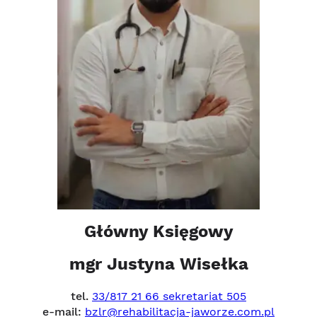
Główny Księgowy
mgr Justyna Wisełka
tel.
33/817 21 66 sekretariat 505
e-mail:
bzlr@rehabilitacja-jaworze.com.pl