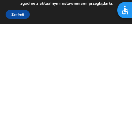
zgodnie z aktualnymi ustawieniami przeglądarki.
Zamknij
SZPITAL
JAWORZE
Adres
43-384 Jaworze
ul. Słoneczna 83
Kontakt
centrala tel.:
33/817 26 21
,
33/817 21 66
,
33/817 21 67
,
33/812 15 00
e-mail:
bzlr@rehabilitacja-jaworze.com.pl
ePUAP:
BZLR_JAWORZE