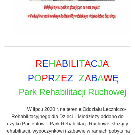
R
E
H
A
B
I
L
I
T
A
C
J
A
P
O
P
R
Z
E
Z
Z
A
B
A
W
Ę
Park Rehabilitacji Ruchowej
W lipcu 2020 r. na terenie Oddziału Leczniczo-
Rehabilitacyjnego dla Dzieci i Młodzieży oddano do
użytku Pacjentów –
Park Rehabilitacji Ruchowej słu
żący
rehabilitacji,
wypoczynkowi i zabawie w ramach pobytu na