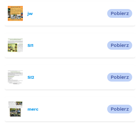
Pobierz
jw
Pobierz
SI1
Pobierz
SI2
Pobierz
merc