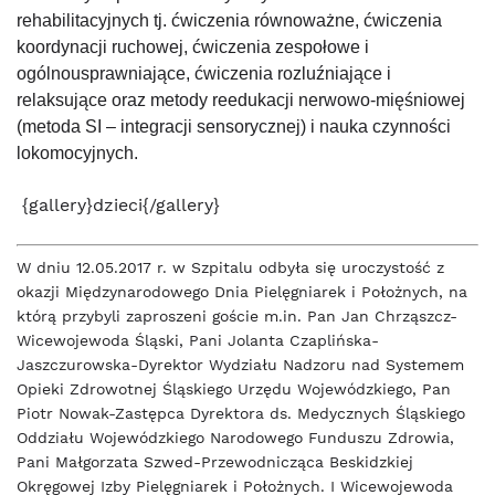
rehabilitacyjnych tj. ćwiczenia równoważne, ćwiczenia
koordynacji ruchowej, ćwiczenia zespołowe i
ogólnousprawniające, ćwiczenia rozluźniające i
relaksujące oraz metody reedukacji nerwowo-mięśniowej
(metoda SI – integracji sensorycznej) i nauka czynności
lokomocyjnych.
{gallery}dzieci{/gallery}
W dniu 12.05.2017 r. w Szpitalu odbyła się uroczystość z
okazji Międzynarodowego Dnia Pielęgniarek i Położnych, na
którą przybyli zaproszeni goście m.in. Pan Jan Chrząszcz-
Wicewojewoda Śląski, Pani Jolanta Czaplińska-
Jaszczurowska-Dyrektor Wydziału Nadzoru nad Systemem
Opieki Zdrowotnej Śląskiego Urzędu Wojewódzkiego, Pan
Piotr Nowak-Zastępca Dyrektora ds. Medycznych Śląskiego
Oddziału Wojewódzkiego Narodowego Funduszu Zdrowia,
Pani Małgorzata Szwed-Przewodnicząca Beskidzkiej
Okręgowej Izby Pielęgniarek i Położnych. I Wicewojewoda