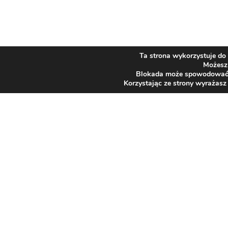
Ta strona wykorzystuje do 
Możesz 
Blokada może spowodować ni
Korzystając ze strony wyrażasz
SZPITAL
Adres
43-384 Jaworze
JAWORZE
ul. Słoneczna 83