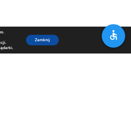
es.
Zamknij
cji.
ądarki.
7 21 67
,
33/812 15 00