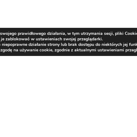
swojego prawidłowego działania, w tym utrzymania sesji, pliki Cooki
je zablokować w ustawieniach swojej przeglądarki.
epoprawne działanie strony lub brak dostępu do niektórych jej funk
 zgodę na używanie cookie, zgodnie z aktualnymi ustawieniami przegl
Kontakt
centrala tel.:
33/817 26 21
,
33/817 21 66
,
33/81
e-mail:
bzlr@rehabilitacja-jaworze.com.pl
ePUAP:
BZLR_JAWORZE
e-Doręczenia:
AE:PL-87599-34101-USAGW-16
Deklaracja dostępności
Rzecznik Praw Obywatelskich