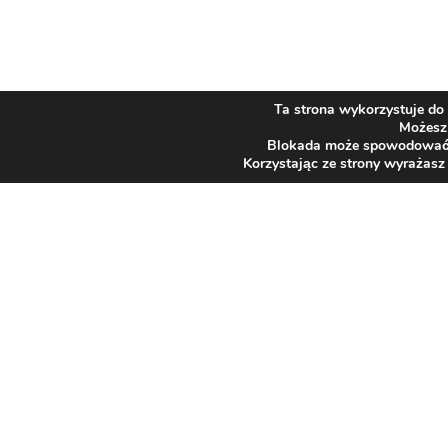
Ta strona wykorzystuje do 
Możesz 
Blokada może spowodować ni
Korzystając ze strony wyrażasz
SZPITAL
Adres
43-384 Jaworze
JAWORZE
ul. Słoneczna 83