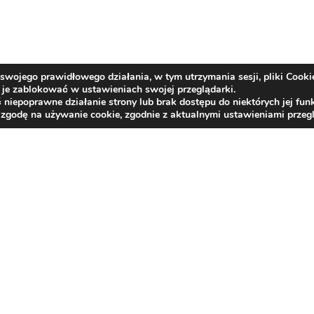
swojego prawidłowego działania, w tym utrzymania sesji, pliki Cooki
je zablokować w ustawieniach swojej przeglądarki.
epoprawne działanie strony lub brak dostępu do niektórych jej funk
 zgodę na używanie cookie, zgodnie z aktualnymi ustawieniami przegl
Kontakt
centrala tel.:
33/817 26 21
,
33/817 21 66
,
33/81
e-mail:
bzlr@rehabilitacja-jaworze.com.pl
ePUAP:
BZLR_JAWORZE
e-Doręczenia:
AE:PL-87599-34101-USAGW-16
Deklaracja dostępności
Rzecznik Praw Obywatelskich