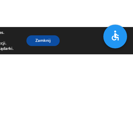
es.
Zamknij
cji.
ądarki.
7 21 67
,
33/812 15 00