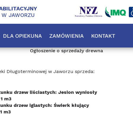
ABILITACYJNY
J W JAWORZU
DLA OPIEKUNA
ZAMÓWIENIA
KONTAKT
Ogłoszenie o sprzedaży drewna
pieki Długoterminowej w Jaworzu sprzeda:
unku drzew liściastych: Jesion wyniosły
 1 m3
unku drzew iglastych: Świerk kłujący
 1 m3