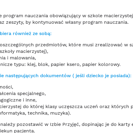
e program nauczania obowiązujący w szkole macierzyste
raz zeszyty, by kontynuować własny program nauczania.
biera również ze sobą:
oszczególnych przedmiotów, które musi zrealizować w szk
szkoły macierzystej),
nia i malowania,
cze typu: klej, blok, papier ksero, papier kolorowy.
ie następujących dokumentów ( jeśli dziecko je posiada):
ności,
ałcenia specjalnego,
gogiczne i inne,
ierzystej do której klasy uczęszcza uczeń oraz których 
nformatyka, technika, muzyka).
eży pozostawić w Izbie Przyjęć, dopinając je do karty e
iekun pacjenta.