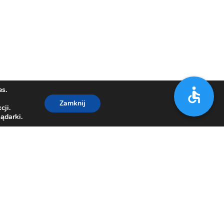
es.
Zamknij
cji.
ądarki.
7 21 67
,
33/812 15 00