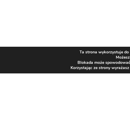
Ta strona wykorzystuje do 
Możesz 
Blokada może spowodować ni
Korzystając ze strony wyrażasz
SZPITAL
Adres
43-384 Jaworze
JAWORZE
ul. Słoneczna 83