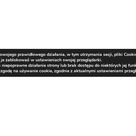
swojego prawidłowego działania, w tym utrzymania sesji, pliki Cooki
je zablokować w ustawieniach swojej przeglądarki.
epoprawne działanie strony lub brak dostępu do niektórych jej funk
 zgodę na używanie cookie, zgodnie z aktualnymi ustawieniami przegl
Kontakt
centrala tel.:
33/817 26 21
,
33/817 21 66
,
33/81
e-mail:
bzlr@rehabilitacja-jaworze.com.pl
ePUAP:
BZLR_JAWORZE
e-Doręczenia:
AE:PL-87599-34101-USAGW-16
Deklaracja dostępności