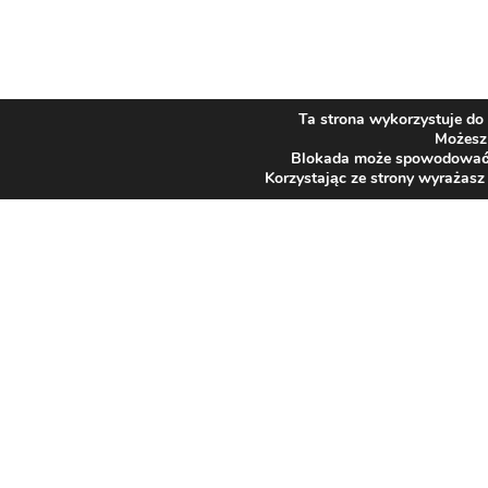
Ta strona wykorzystuje do 
Możesz 
Blokada może spowodować ni
Korzystając ze strony wyrażasz
SZPITAL
Adres
43-384 Jaworze
JAWORZE
ul. Słoneczna 83