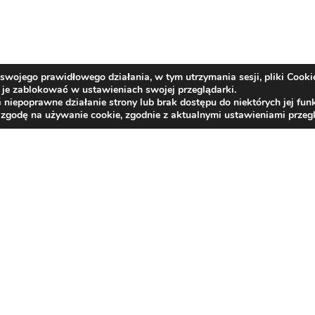
swojego prawidłowego działania, w tym utrzymania sesji, pliki Cooki
je zablokować w ustawieniach swojej przeglądarki.
epoprawne działanie strony lub brak dostępu do niektórych jej funk
 zgodę na używanie cookie, zgodnie z aktualnymi ustawieniami przegl
Kontakt
centrala tel.:
33/817 26 21
,
33/817 21 66
,
33/81
e-mail:
bzlr@rehabilitacja-jaworze.com.pl
ePUAP:
BZLR_JAWORZE
e-Doręczenia:
AE:PL-87599-34101-USAGW-16
Deklaracja dostępności
Rzecznik Praw Obywatelskich