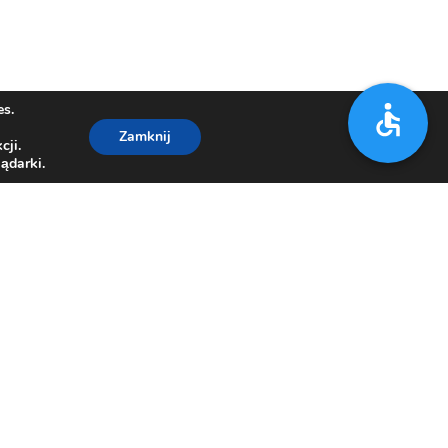
es.
Zamknij
cji.
ądarki.
7 21 67
,
33/812 15 00